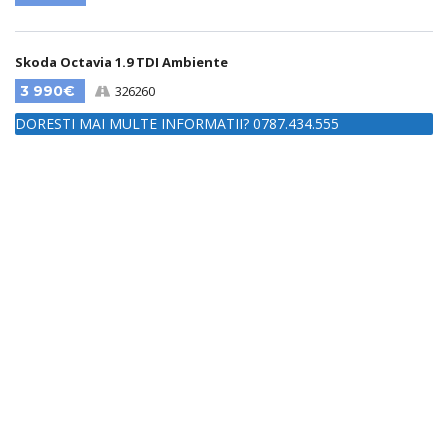
Skoda Octavia 1.9 TDI Ambiente
3 990€
326260
DORESTI MAI MULTE INFORMATII? 0787.434.555