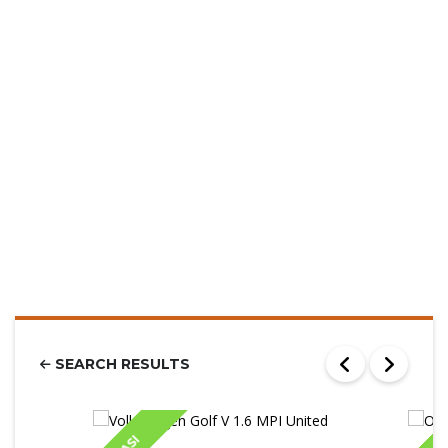
SEARCH RESULTS
IASI
IA