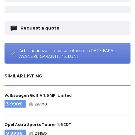
Request a quote
Achizitioneaza si tu un autoturism in RATE FARA
AVANS cu GARANTIE 12 LUNI!
SIMILAR LISTING
Volkswagen Golf V 1.6 MPI United
3 990€
297740
Opel Astra Sports Tourer 1.6 CDTI
9 990€
214835