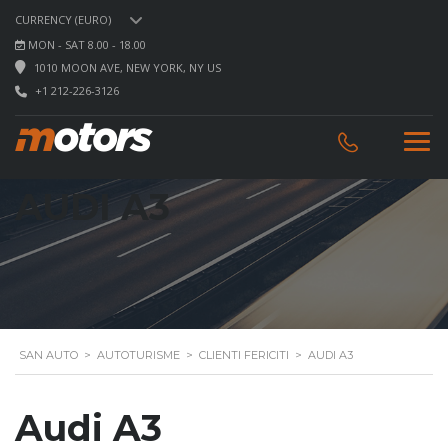
CURRENCY (EURO)
MON - SAT 8.00 - 18.00
1010 MOON AVE, NEW YORK, NY US
+1 212-226-3126
AUDI A3
SAN AUTO
>
AUTOTURISME
>
CLIENTI FERICITI
>
AUDI A3
Audi A3