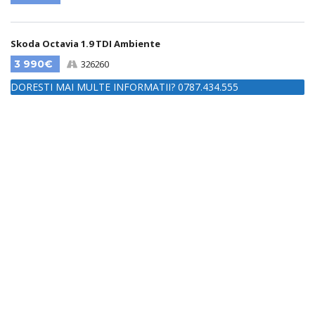
Skoda Octavia 1.9 TDI Ambiente
3 990€
326260
DORESTI MAI MULTE INFORMATII? 0787.434.555