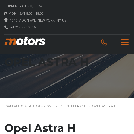
CURRENCY (EURO)
MON - SAT 8.00 - 18.00
1010 MOON AVE, NEW YORK, NY US
+1 212-226-3126
OPEL ASTRA H
SAN AUTO
>
AUTOTURISME
>
CLIENTI FERICITI
>
OPEL ASTRA H
Opel Astra H