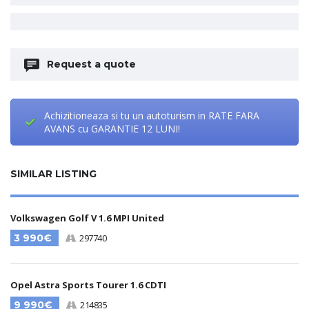
Request a quote
Achizitioneaza si tu un autoturism in RATE FARA
AVANS cu GARANTIE 12 LUNI!
SIMILAR LISTING
Volkswagen Golf V 1.6 MPI United
3 990€
297740
Opel Astra Sports Tourer 1.6 CDTI
9 990€
214835