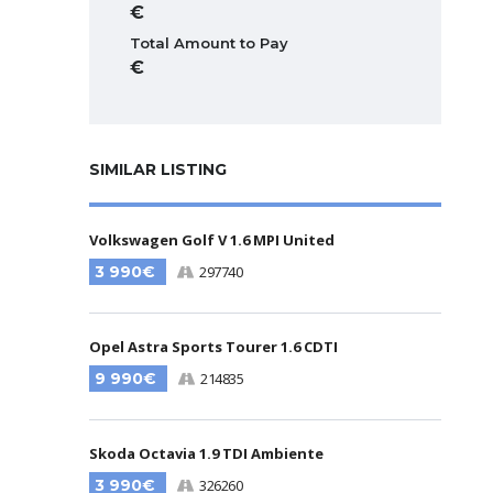
Total Amount to Pay
SIMILAR LISTING
Volkswagen Golf V 1.6 MPI United
3 990€
297740
Opel Astra Sports Tourer 1.6 CDTI
9 990€
214835
Skoda Octavia 1.9 TDI Ambiente
3 990€
326260