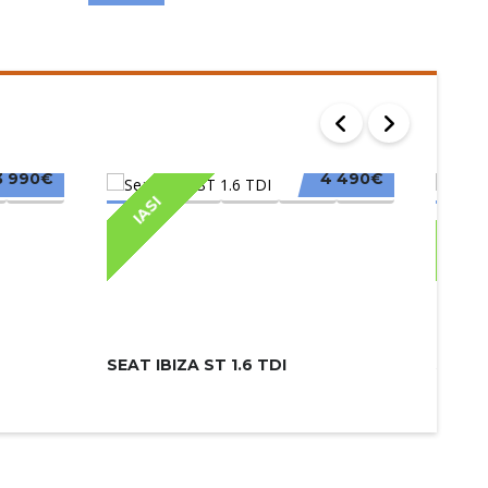
3 990€
4 490€
IASI
IAS
SEAT IBIZA ST 1.6 TDI
SKODA