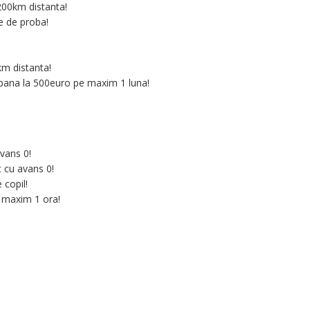
 200km distanta!
re de proba!
0km distanta!
e pana la 500euro pe maxim 1 luna!
avans 0!
t cu avans 0!
 copil!
n maxim 1 ora!
!