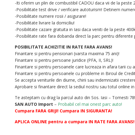
-Iti oferim un plin de combustibil CADOU daca vii de la peste
-Posibilitate test drive / verificare autoturism! Detinem nume
-Posibilitate numere rosii / asigurare!
-Posibilitate livrare la domiciliu!
-Posibilitate cazare gratuita in Iasi daca veniti de la peste 40
-Posibilitate rate fara dobanda direct la parc pentru diferent
POSIBILITATE ACHIZITIE IN RATE FARA AVANS!
Finantare si pentru pensionari (varsta maxima 75 ani)!
Finantare si pentru persoane juridice (PFA, II, SRL)!
Finantare si pentru persoanele care lucreaza in afara tarii cu 
Finantare si pentru persoanele cu probleme in Biroul de Credi
Se accepta veniturile din diurne, chirii sau indemnizatii crestere
Aprobare si finantare direct la sediul nostru sau totul online i
Te asteptam cu drag la parcul auto din Sos. Iasi – Tomesti 78
SAN AUTO Import
–
Probabil cel mai onest parc auto!
Cumpara FARA GRIJI! Cumpara IN SIGURANTA!
APLICA ONLINE pentru a cumpara IN RATE FARA AVANS!