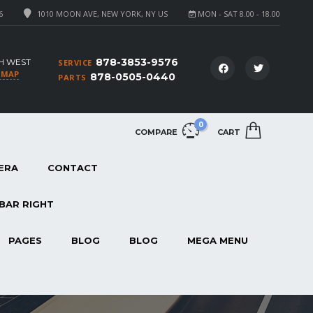
6
1010 MOON AVE, NEW YORK, NY US
MON - SAT 8.00 - 18.00
878-3853-9576
H WEST
SERVICE
 MAP
878-0505-0440
PARTS
0
COMPARE
CART
ERA
CONTACT
BAR RIGHT
PAGES
BLOG
BLOG
MEGA MENU