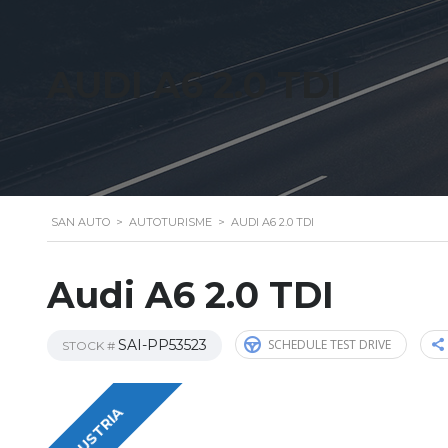
AUDI A6 2.0 TDI
SAN AUTO
>
AUTOTURISME
>
AUDI A6 2.0 TDI
Audi A6 2.0 TDI
SAI-PP53523
SCHEDULE TEST DRIVE
STOCK #
AUSTRIA