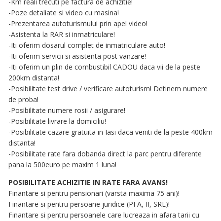
-Km reali trecuti pe factura de achizitie!
-Poze detaliate si video cu masina!
-Prezentarea autoturismului prin apel video!
-Asistenta la RAR si inmatriculare!
-Iti oferim dosarul complet de inmatriculare auto!
-Iti oferim servicii si asistenta post vanzare!
-Iti oferim un plin de combustibil CADOU daca vii de la peste
200km distanta!
-Posibilitate test drive / verificare autoturism! Detinem numere
de proba!
-Posibilitate numere rosii / asigurare!
-Posibilitate livrare la domiciliu!
-Posibilitate cazare gratuita in Iasi daca veniti de la peste 400km
distanta!
-Posibilitate rate fara dobanda direct la parc pentru diferente
pana la 500euro pe maxim 1 luna!
POSIBILITATE ACHIZITIE IN RATE FARA AVANS!
Finantare si pentru pensionari (varsta maxima 75 ani)!
Finantare si pentru persoane juridice (PFA, II, SRL)!
Finantare si pentru persoanele care lucreaza in afara tarii cu