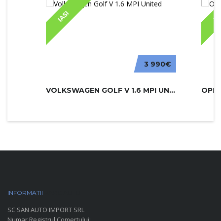
IASI
IA
3 990€
VOLKSWAGEN GOLF V 1.6 MPI UNITED
INFORMATII
PARC AUTO
SC SAN AUTO IMPORT SRL
Numar Registrul Comertului: