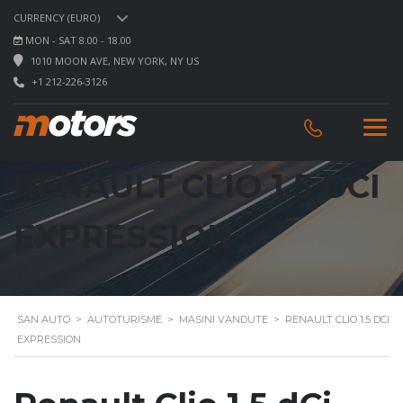
CURRENCY (EURO)
MON - SAT 8.00 - 18.00
1010 MOON AVE, NEW YORK, NY US
+1 212-226-3126
RENAULT CLIO 1.5 DCI
EXPRESSION
SAN AUTO
>
AUTOTURISME
>
MASINI VANDUTE
>
RENAULT CLIO 1.5 DCI
EXPRESSION