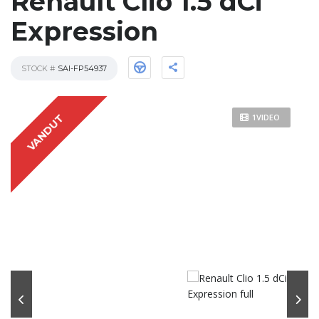
Renault Clio 1.5 dCi
Expression
STOCK #
SAI-FP54937
VANDUT
1VIDEO