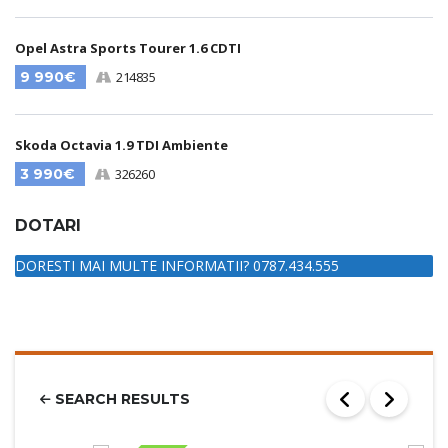
Opel Astra Sports Tourer 1.6 CDTI
9 990€
214835
Skoda Octavia 1.9 TDI Ambiente
3 990€
326260
DOTARI
DORESTI MAI MULTE INFORMATII? 0787.434.555
SEARCH RESULTS