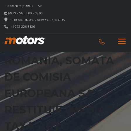
CURRENCY (EURO)
MON - SAT 8.00 - 18.00
1010 MOON AVE, NEW YORK, NY US
+1 212-226-3126
ROMANIA, SOMATA
DE COMISIA
EUROPEANA SA
RESTITUIE IMEDIAT
TAXA AUTO