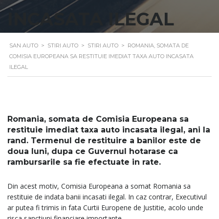
INCASATA ILEGAL
SAN AUTO
>
STIRI AUTO
>
STIRI AUTO
>
ROMANIA, SOMATA DE
COMISIA EUROPEANA SA RESTITUIE IMEDIAT TAXA AUTO INCASATA
ILEGAL
Romania, somata de Comisia Europeana sa
restituie imediat taxa auto incasata ilegal, ani la
rand. Termenul de restituire a banilor este de
doua luni, dupa ce Guvernul hotarase ca
rambursarile sa fie efectuate in rate.
Din acest motiv, Comisia Europeana a somat Romania sa
restituie de indata banii incasati ilegal. In caz contrar, Executivul
ar putea fi trimis in fata Curtii Europene de Justitie, acolo unde
risca sanctiuni financiare importante.