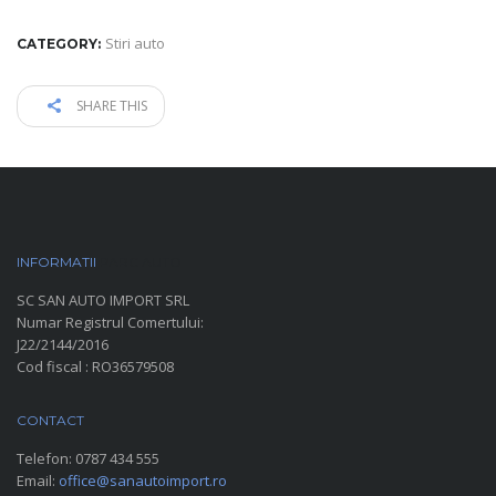
Stiri auto
CATEGORY:
SHARE THIS
INFORMATII
PARC AUTO
SC SAN AUTO IMPORT SRL
Numar Registrul Comertului:
J22/2144/2016
Cod fiscal : RO36579508
CONTACT
Telefon:
0787 434 555
Email:
office@sanautoimport.ro